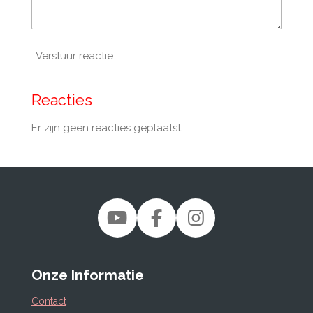
Verstuur reactie
Reacties
Er zijn geen reacties geplaatst.
Y
F
I
o
a
n
u
c
s
Onze Informatie
T
e
t
u
b
a
Contact