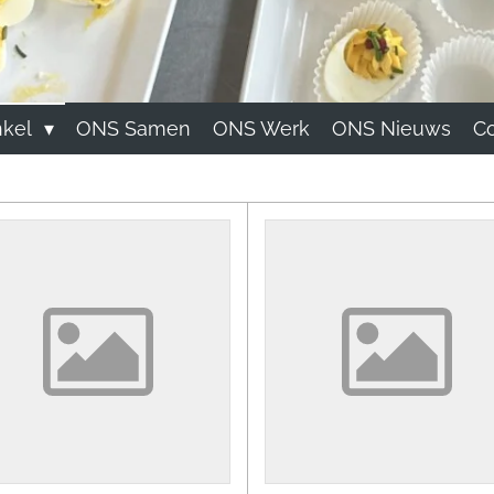
kel
ONS Samen
ONS Werk
ONS Nieuws
Co