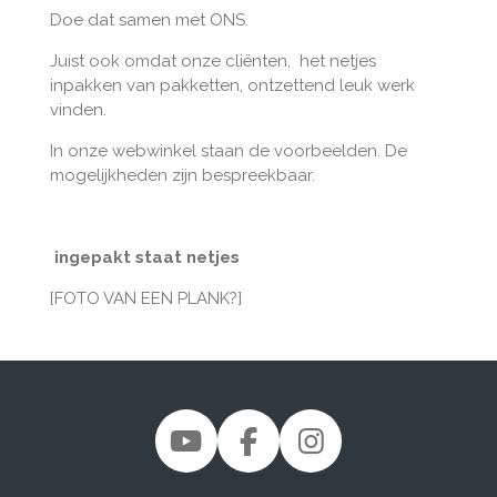
Doe dat samen met ONS.
Juist ook omdat onze cliënten,
het netjes
inpakken van pakketten, ontzettend leuk werk
vinden.
In onze webwinkel staan de voorbeelden. De
mogelijkheden zijn bespreekbaar.
ingepakt staat netjes
[FOTO VAN EEN PLANK?]
Y
F
I
o
a
n