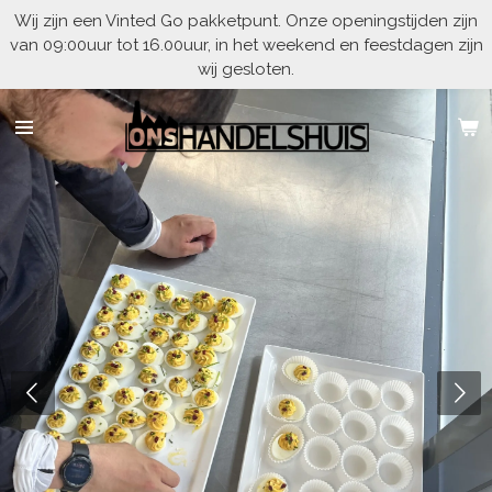
Wij zijn een Vinted Go pakketpunt. Onze openingstijden zijn
Ga
van 09:00uur tot 16.00uur, in het weekend en feestdagen zijn
direct
wij gesloten.
naar
de
hoofdinhoud