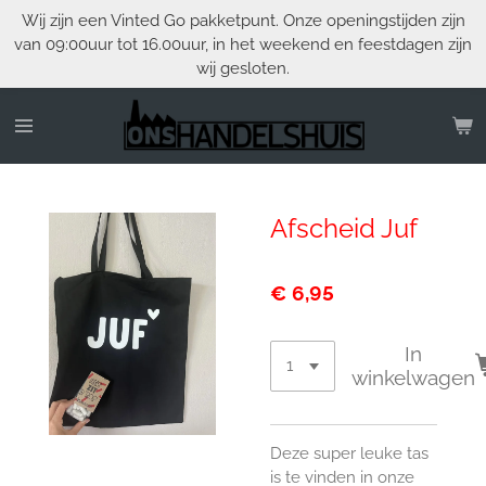
Wij zijn een Vinted Go pakketpunt. Onze openingstijden zijn
Ga
van 09:00uur tot 16.00uur, in het weekend en feestdagen zijn
direct
wij gesloten.
naar
de
hoofdinhoud
Afscheid Juf
€ 6,95
In
winkelwagen
Deze super leuke tas
is te vinden in onze