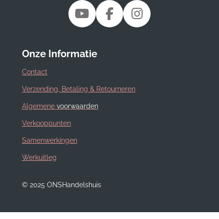
Y
F
I
o
a
n
u
c
s
Onze Informatie
T
e
t
u
b
a
Contact
b
o
g
Verzending, Betaling & Retourneren
e
o
r
Algemene
voorwaarden
k
a
m
Verkooppunten
Samenwerkingen
Werkuitleg
© 2025 ONSHandelshuis