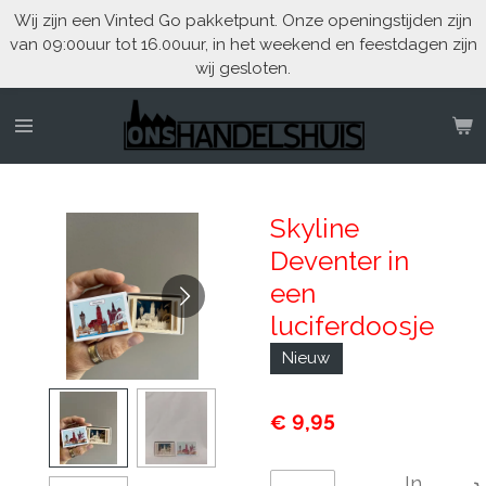
Wij zijn een Vinted Go pakketpunt. Onze openingstijden zijn
Ga
van 09:00uur tot 16.00uur, in het weekend en feestdagen zijn
direct
wij gesloten.
naar
de
hoofdinhoud
Skyline
Deventer in
een
luciferdoosje
Nieuw
€ 9,95
In