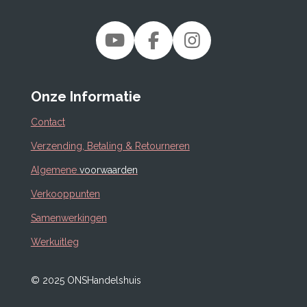
Y
F
I
o
a
n
u
c
s
Onze Informatie
T
e
t
u
b
a
Contact
b
o
g
Verzending, Betaling & Retourneren
e
o
r
Algemene
voorwaarden
k
a
m
Verkooppunten
Samenwerkingen
Werkuitleg
© 2025 ONSHandelshuis