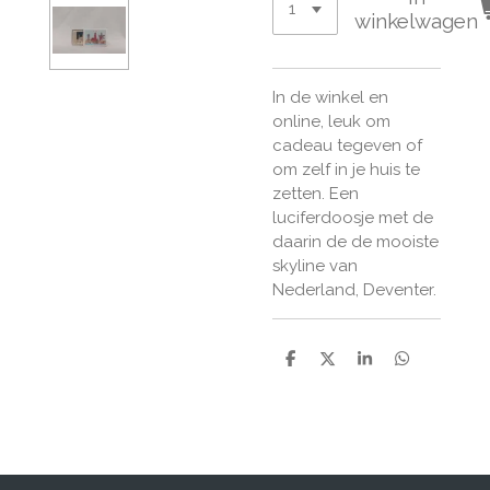
winkelwagen
In de winkel en
online, leuk om
cadeau tegeven of
om zelf in je huis te
zetten. Een
luciferdoosje met de
daarin de de mooiste
skyline van
Nederland, Deventer.
D
D
S
D
e
e
h
e
l
e
a
l
e
l
r
e
n
e
n