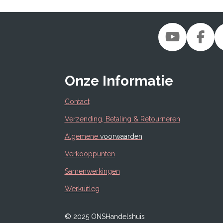
Y
F
o
a
u
c
Onze Informatie
T
e
u
b
Contact
b
o
Verzending, Betaling & Retourneren
e
o
k
Algemene
voorwaarden
Verkooppunten
Samenwerkingen
Werkuitleg
© 2025 ONSHandelshuis