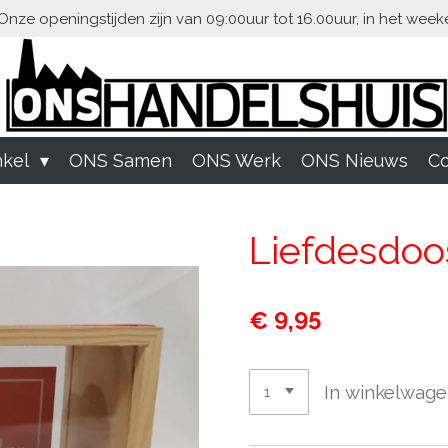
Onze openingstijden zijn van 09:00uur tot 16.00uur, in het week
kel
ONS Samen
ONS Werk
ONS Nieuws
Co
Liefdesdoo
€ 9,95
In winkelwag