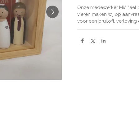
Onze medewerker Michael be
vieren maken wij op aanvraa
voor een bruiloft, verloving
D
D
S
e
e
h
l
e
a
e
l
r
n
e