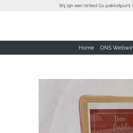
Wij zijn een Vinted Go pakketpunt. 
Ga
direct
naar
de
hoofdinhoud
Home
ONS Webwin