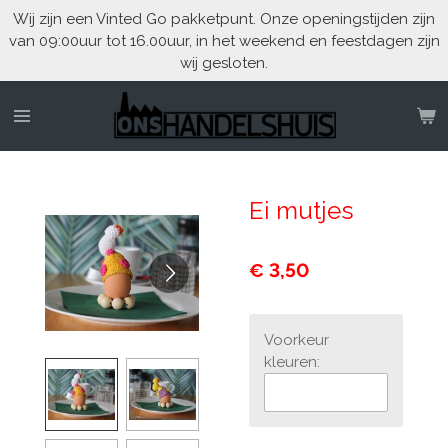
Wij zijn een Vinted Go pakketpunt. Onze openingstijden zijn
Ga
van 09:00uur tot 16.00uur, in het weekend en feestdagen zijn
direct
wij gesloten.
naar
de
hoofdinhoud
Ei mutjes
€ 3,50
Voorkeur
kleuren: