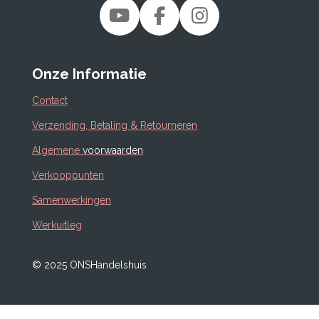
Y
F
I
o
a
n
u
c
s
Onze Informatie
T
e
t
u
b
a
Contact
b
o
g
Verzending, Betaling & Retourneren
e
o
r
Algemene
voorwaarden
k
a
m
Verkooppunten
Samenwerkingen
Werkuitleg
© 2025 ONSHandelshuis