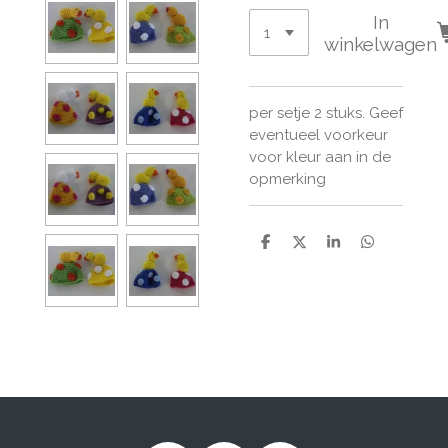
In
winkelwagen
per setje 2 stuks. Geef
eventueel voorkeur
voor kleur aan in de
opmerking
D
D
S
D
e
e
h
e
l
e
a
l
e
l
r
e
n
e
n