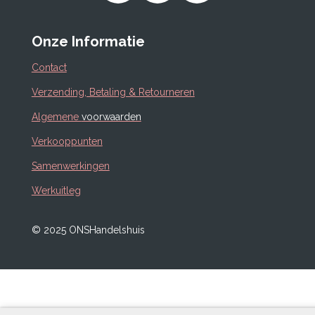
o
a
n
u
c
s
Onze Informatie
T
e
t
u
b
a
Contact
b
o
g
Verzending, Betaling & Retourneren
e
o
r
Algemene
voorwaarden
k
a
m
Verkooppunten
Samenwerkingen
Werkuitleg
© 2025 ONSHandelshuis