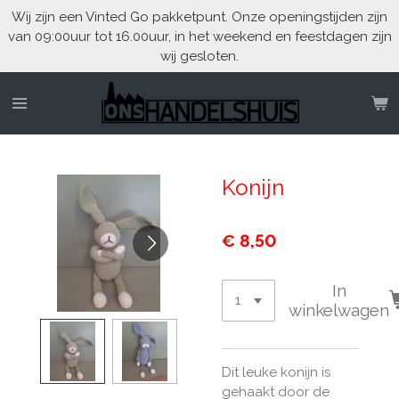
Wij zijn een Vinted Go pakketpunt. Onze openingstijden zijn
Ga
van 09:00uur tot 16.00uur, in het weekend en feestdagen zijn
direct
wij gesloten.
naar
de
hoofdinhoud
Konijn
€ 8,50
In
winkelwagen
Dit leuke konijn is
gehaakt door de