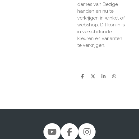
dames van Bezige
handen en nu te
verkrijgen in winkel of
webshop. Dit konijn is
in verschillende
kleuren en varianten
te verkrijgen.
D
D
S
D
e
e
h
e
l
e
a
l
e
l
r
e
n
e
n
Y
F
I