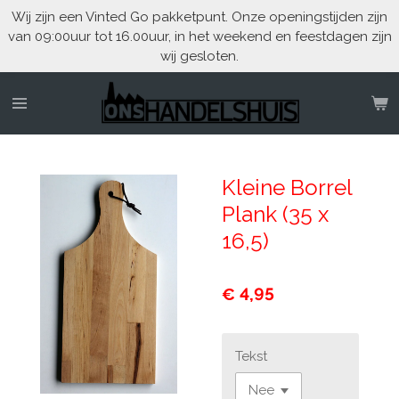
Wij zijn een Vinted Go pakketpunt. Onze openingstijden zijn
Ga
van 09:00uur tot 16.00uur, in het weekend en feestdagen zijn
direct
wij gesloten.
naar
de
hoofdinhoud
Kleine Borrel
Plank (35 x
16,5)
€ 4,95
Tekst