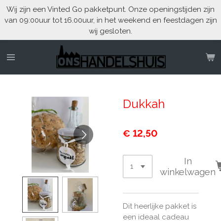
Wij zijn een Vinted Go pakketpunt. Onze openingstijden zijn
Ga
van 09:00uur tot 16.00uur, in het weekend en feestdagen zijn
direct
wij gesloten.
naar
de
hoofdinhoud
Dukkah
€ 12,50
In
winkelwagen
Dit heerlijke pakket is
een ideaal cadeau